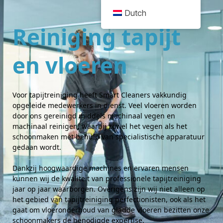
Dutch
Reiniging tapijt 
en vloeren
Voor tapijtreiniging heeft Smart Cleaners vakkundig 
opgeleide medewerkers in dienst. Veel vloeren worden 
door ons gereinigd middels machinaal vegen en 
machinaal reinigen, waarbij zowel het vegen als het 
schoonmaken met behulp van specialistische apparatuur 
gedaan wordt.
Dankzij hoogwaardige machines en ervaren mensen 
kunnen wij de kwaliteit van professionele tapijtreiniging 
jaar op jaar waarborgen. Overigens zijn wij niet alleen op 
het gebied van tapijtreiniging perfectionisten, ook als het 
gaat om vloeronderhoud van gladde vloeren bezitten onze 
schoonmakers de benodigde expertise.